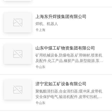
上海东升焊接集团有限公司
焊机、机器人
上海
山东中煤工矿物资集团有限公司
矿用机械设备,防爆电器,矿用钢材,喷浆机
及配件,化工产品,橡胶产品,新型能源,泵阀
等,阻车器,道岔,矿用锚索,矿用U型钢,w钢
山东
带,液压支架,轻轨,金属顶梁,槽帮钢,注浆
泵,矿车,绞车
济宁宏如工矿设备有限公司
聚氨酯清扫器,合金清扫器,缓冲床,皮带机
安全保护电气,输送机配件,皮带钉扣机,皮
带扣,机械加工,矿用门,机械设备,矿用电气
山东