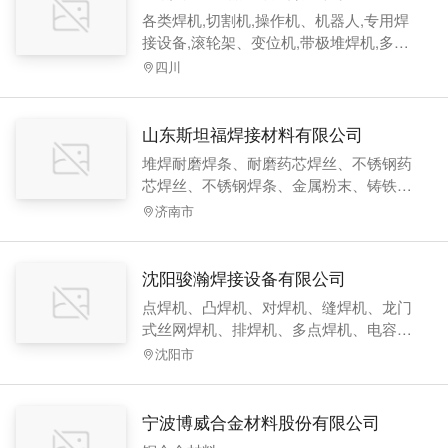
各类焊机,切割机,操作机、机器人,专用焊
接设备,滚轮架、变位机,带极堆焊机,多功
能碳弧气刨机
四川
山东斯坦福焊接材料有限公司
堆焊耐磨焊条、耐磨药芯焊丝、不锈钢药
芯焊丝、不锈钢焊条、金属粉末、铸铁焊
条、砖机配件等特种焊接材料。
济南市
沈阳骏瀚焊接设备有限公司
点焊机、凸焊机、对焊机、缝焊机、龙门
式丝网焊机、排焊机、多点焊机、电容储
能点焊机、散热片闪光对焊机、中频逆变
沈阳市
点焊机。
宁波博威合金材料股份有限公司