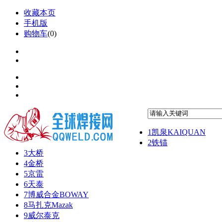
收藏本页
手机版
购物车
(
0
)
1
凯泉KAIQUAN
2
铁锚
3
大桥
4
金桥
5
京雷
6
天泰
7
博威合金BOWAY
8
马扎克Mazak
9
威尔泰克