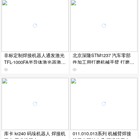
非标定制焊接机器人通发激光
北京深隆STM1237 汽车零部
TFL-1000FA半导体激光器激光
件加工用打磨机械手臂 打磨机
焊接机厂家适合手机平板汽车
械臂 高难度打磨机器人 打磨
厨卫五金小家电等激光连续焊
机器人品牌 唐山焊接机器人
密封焊
库卡 kr240 码垛机器人 焊接机
011.010.013系列 机械臂焊接